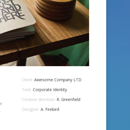
Client:
Awesome Company LTD
Task:
Corporate Identity
Creative direction:
R. Greenfield
or
Designer:
A. Firebird
.