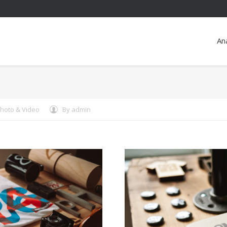
An
hoto & Video
By
admin