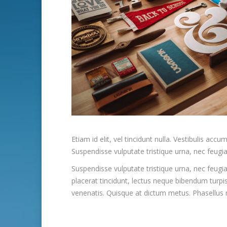
Etiam id elit, vel tincidunt nulla. Vestibulis 
Suspendisse vulputate tristique urna, nec feugiat
Suspendisse vulputate tristique urna, nec feugia
placerat tincidunt, lectus neque bibendum turpi
venenatis. Quisque at dictum metus. Phasellus no