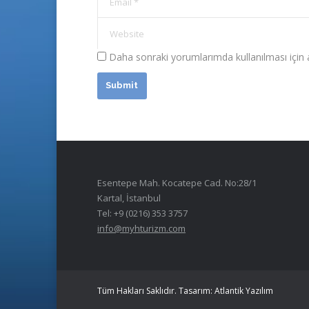
Email *
Website
Daha sonraki yorumlarımda kullanılması için 
Submit
Esentepe Mah. Kocatepe Cad. No:28/1
Kartal, İstanbul
Tel: +9 (0216) 353 3757
info@myhturizm.com
Tüm Hakları Saklıdır. Tasarım:
Atlantik Yazılım