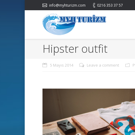
info@myhturizm.com
0216 353 37 57
Hipster outfit
5 Mayıs 2014
Leave a comment
P