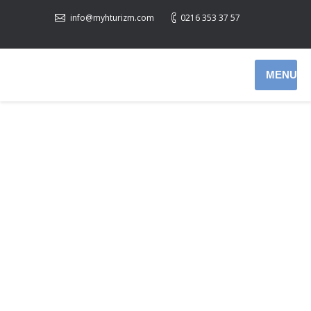
info@myhturizm.com
0216 353 37 57
MENU