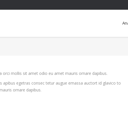
An
orci mollis sit amet odio eu amet mauris ornare dapibus.
is apibus egetras consec tetur augue emassa auctort id glavico to
mauris ornare dapibus.