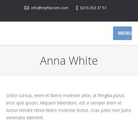
info@myhturizm.com
0216 353 37 57
MENU
Anna White
Dolor cursus, enim et libero molestie ante, ut fringilla purus
eros quis ipsum. Aliquam bibendum, est a semper enim et
luctus hendre ritnisl libero molestie lectus. Cras justo non justo
venenatis element.